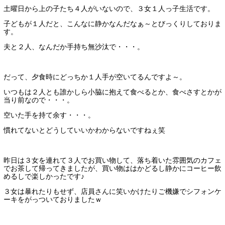
土曜日から上の子たち４人がいないので、３女１人っ子生活です。
子どもが１人だと、こんなに静かなんだなぁ～とびっくりしておりま
す。
夫と２人、なんだか手持ち無沙汰で・・・。
だって、夕食時にどっちか１人手が空いてるんですよ～。
いつもは２人とも誰かしら小脇に抱えて食べるとか、食べさすとかが
当り前なので・・・。
空いた手を持て余す・・・。
慣れてないとどうしていいかわからないですねぇ笑
昨日は３女を連れて３人でお買い物して、落ち着いた雰囲気のカフェ
でお茶して帰ってきましたが、買い物ははかどるし静かにコーヒー飲
めるしで楽しかったです♪
３女は暴れたりもせず、店員さんに笑いかけたりご機嫌でシフォンケ
ーキをがっついておりましたｗ