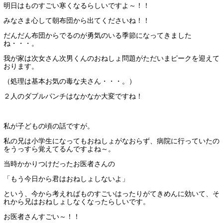
明日はものすごい寒くなるらしいですよ～！！
みなさま心して朝布団から出てくださいね！！
だんだん布団からでるのが勇気のいる季節になってきました
ね・・・。
我が家は次女さん次男くんのおねしょ問題がただいまピークを迎えて
おります。
（処理は基本お気の毒な夫さん・・・。）
２人のダブルパンチはなかなか大変ですね！
私が子どもの頃の話ですが。
私の兄は小学生になってもおねしょがなおらず、病院に行っていたの
をうっすら覚えてるんですよね～。
当時かかりつけだったお医者さんの
「もう今日から君はおねしょしないよ」
という、今から考えればものすごいはったりがてきめんに効いて、そ
れから兄はおねしょしなくなったらしいです。
お医者さんすごい～！！