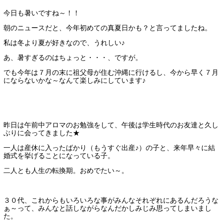
今日も暑いですね～！！
朝のニュースだと、今年初めての真夏日かも？と言ってましたね。
私は冬より夏が好きなので、うれしい♪
あ、暑すぎるのはちょっと・・・、ですが。
でも今年は７月の末に祖父母が住む沖縄に行けるし、今から早く７月
にならないかな～なんて楽しみにしています♪
昨日は午前中アロマのお勉強をして、午後は学生時代のお友達と久し
ぶりに会ってきました★
一人は産休に入ったばかり（もうすぐ出産♪）の子と、来年早々に結
婚式を挙げることになっている子。
二人とも人生の転換期。おめでたい～。
３０代、これからもいろいろな事がみんなそれぞれにあるんだろうな
ぁ～って、みんなと話しながらなんだかしみじみ思ってしまいまし
た。