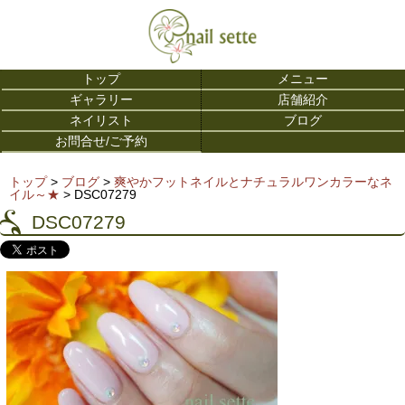
トップ
メニュー
ギャラリー
店舗紹介
ネイリスト
ブログ
お問合せ/ご予約
トップ
>
ブログ
>
爽やかフットネイルとナチュラルワンカラーなネ
イル～★
> DSC07279
DSC07279