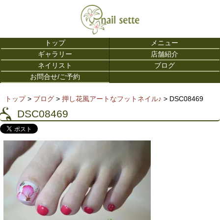
トップ
メニュー
ギャラリー
店舗紹介
ネイリスト
ブログ
お問合せ/ご予約
トップ
>
ブログ
>
押し花風アートなフットネイル♪
> DSC08469
DSC08469