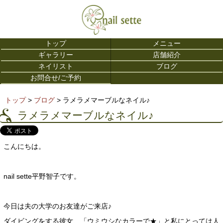
トップ
メニュー
ギャラリー
店舗紹介
ネイリスト
ブログ
お問合せ/ご予約
トップ
>
ブログ
> ラメラメマーブルなネイル♪
ラメラメマーブルなネイル♪
こんにちは。
nail sette平野智子です。
今日は夫の大学のお友達がご来店♪
ダイビングをする彼女、「ウミウシなカラーで★」と私にとっては人