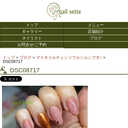
トップ
メニュー
ギャラリー
店舗紹介
ネイリスト
ブログ
お問合せ/ご予約
トップ
>
ブログ
>
マイネイルチェンジでルンルンです♪
>
DSC08717
DSC08717