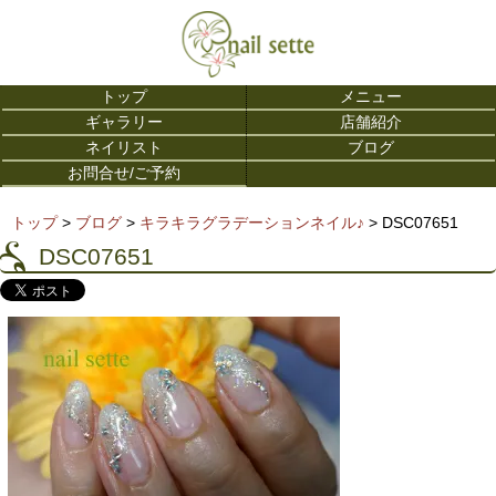
トップ
メニュー
ギャラリー
店舗紹介
ネイリスト
ブログ
お問合せ/ご予約
トップ
>
ブログ
>
キラキラグラデーションネイル♪
> DSC07651
DSC07651