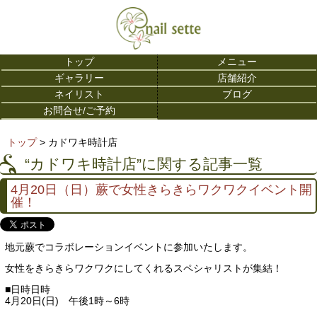
トップ
メニュー
ギャラリー
店舗紹介
ネイリスト
ブログ
お問合せ/ご予約
トップ
> カドワキ時計店
“カドワキ時計店”に関する記事一覧
4月20日（日）蕨で女性きらきらワクワクイベント開
催！
地元蕨でコラボレーションイベントに参加いたします。
女性をきらきらワクワクにしてくれるスペシャリストが集結！
■日時日時
4月20日(日) 午後1時～6時