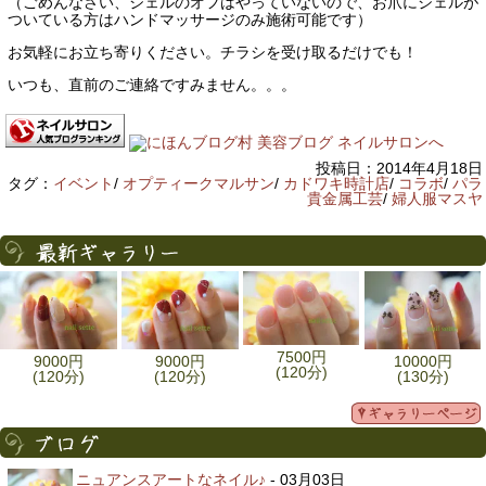
（ごめんなさい、ジェルのオフはやっていないので、お爪にジェルが
ついている方はハンドマッサージのみ施術可能です）
お気軽にお立ち寄りください。チラシを受け取るだけでも！
いつも、直前のご連絡ですみません。。。
投稿日：2014年4月18日
タグ：
イベント
/
オプティークマルサン
/
カドワキ時計店
/
コラボ
/
パラ
貴金属工芸
/
婦人服マスヤ
7500円
9000円
9000円
10000円
(120分)
(120分)
(120分)
(130分)
ニュアンスアートなネイル♪
- 03月03日