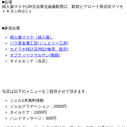
■会場
婦人服マスヤ(JR京浜東北線蕨駅西口、駅前ピアロード商店街マツモ
トキヨシ向かい)
■参加企業
婦人服マスヤ（婦人服）
パラ貴金属工芸(ジュエリー工房)
カドワキ時計店(時計修理、販売)
オプティークマルサン(眼鏡)
ネイルセッテ（当店）
当店は以下のメニューをご提供させて頂きます。
ジェル1本無料体験
ジェルグラデーション：2000円
ネイルケア：1000円
ハンドマッサージ：300円