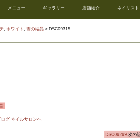
メニュー
ギャラリー
店舗紹介
ネイリスト
チ
,
ホワイト
,
雪の結晶
>
DSC09315
晶
DSC09299
:次の