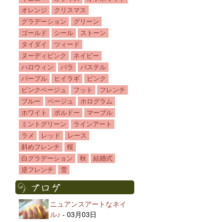
オレンジ
クリスマス
グラデーション
グリーン
ゴールド
シール
ストーン
タイダイ
ツィード
ヌーディピンク
ネイビー
ハロウィン
バラ
パステル
パープル
ヒイラギ
ピンク
ピンクベージュ
フット
フレンチ
ブルー
ベージュ
ホログラム
ホワイト
ボルドー
マーブル
ミントグリーン
ラインアート
ラメ
レッド
レース
斜めフレンチ
桜
白グラデーション
秋
結婚式
逆フレンチ
雪
ニュアンスアートなネイ
ル♪
- 03月03日