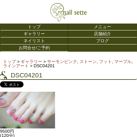
トップ
メニュー
ギャラリー
店舗紹介
ネイリスト
ブログ
お問合せ/ご予約
トップ
>
ギャラリー
>
サーモンピンク
,
ストーン
,
フット
,
マーブル
,
ラインアート
>
DSC04201
DSC04201
9500円
(120分)