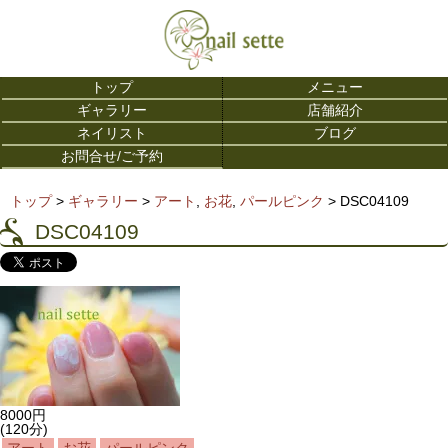
トップ
メニュー
ギャラリー
店舗紹介
ネイリスト
ブログ
お問合せ/ご予約
トップ
>
ギャラリー
>
アート
,
お花
,
パールピンク
>
DSC04109
DSC04109
8000円
(120分)