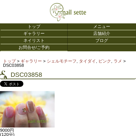
トップ
メニュー
ギャラリー
店舗紹介
ネイリスト
ブログ
お問合せ/ご予約
トップ
>
ギャラリー
>
シェルモチーフ
,
タイダイ
,
ピンク
,
ラメ
>
DSC03858
DSC03858
9000円
(120分)