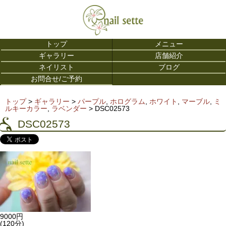
トップ
メニュー
ギャラリー
店舗紹介
ネイリスト
ブログ
お問合せ/ご予約
トップ
>
ギャラリー
>
パープル
,
ホログラム
,
ホワイト
,
マーブル
,
ミ
ルキーカラー
,
ラベンダー
>
DSC02573
DSC02573
9000円
(120分)