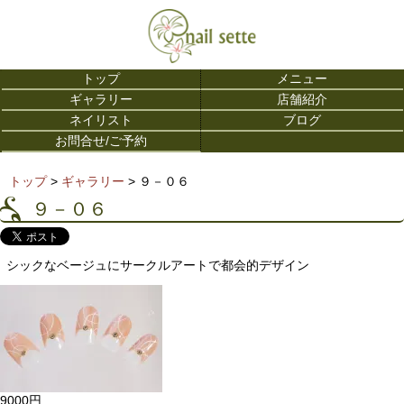
トップ
メニュー
ギャラリー
店舗紹介
ネイリスト
ブログ
お問合せ/ご予約
トップ
>
ギャラリー
>
９－０６
９－０６
シックなベージュにサークルアートで都会的デザイン
9000円