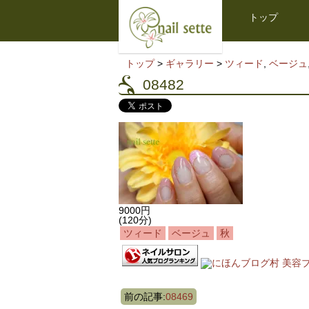
トップ
トップ
>
ギャラリー
>
ツィード
,
ベージュ
08482
9000円
(120分)
ツィード
ベージュ
秋
前の記事:
08469