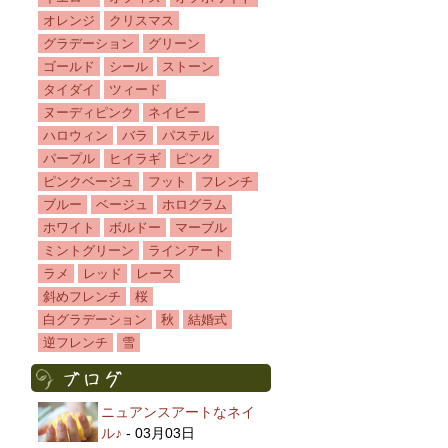
オレンジ
クリスマス
グラデーション
グリーン
ゴールド
シール
ストーン
タイダイ
ツィード
ヌーディピンク
ネイビー
ハロウィン
バラ
パステル
パープル
ヒイラギ
ピンク
ピンクベージュ
フット
フレンチ
ブルー
ベージュ
ホログラム
ホワイト
ボルドー
マーブル
ミントグリーン
ラインアート
ラメ
レッド
レース
斜めフレンチ
桜
白グラデーション
秋
結婚式
逆フレンチ
雪
ニュアンスアートなネイ
ル♪
- 03月03日