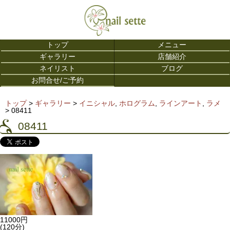
トップ
メニュー
ギャラリー
店舗紹介
ネイリスト
ブログ
お問合せ/ご予約
トップ
>
ギャラリー
>
イニシャル
,
ホログラム
,
ラインアート
,
ラメ
>
08411
08411
11000円
(120分)