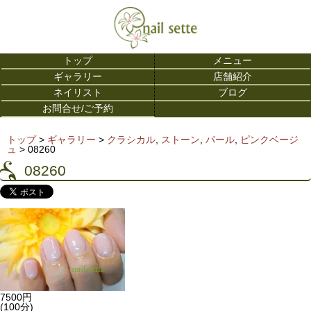
トップ
メニュー
ギャラリー
店舗紹介
ネイリスト
ブログ
お問合せ/ご予約
トップ
>
ギャラリー
>
クラシカル
,
ストーン
,
パール
,
ピンクベージ
ュ
>
08260
08260
7500円
(100分)