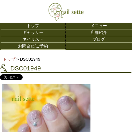
トップ
メニュー
ギャラリー
店舗紹介
ネイリスト
ブログ
お問合せ/ご予約
トップ
> DSC01949
DSC01949