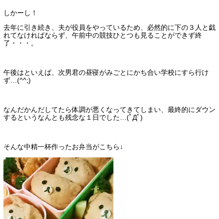
しかーし！
去年に引き続き、夫が役員をやっているため、必然的に下の３人と戯
れてなければならず、午前中の競技ひとつも見ることができず終
了・・・。
午後はといえば、次男君の昼寝がみごとにかち合い学校にすら行け
ず…(^^;)
なんだかんだしてたら体調が悪くなってきてしまい、最終的にダウン
するというなんとも残念な１日でした…(ﾟДﾟ)
そんな中精一杯作ったお弁当がこちら↓