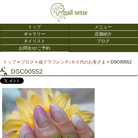
トップ
メニュー
ギャラリー
店舗紹介
ネイリスト
ブログ
お問合せ/ご予約
トップ
>
ブログ
>
縦グラフレンチ♪６０代のお客さま
> DSC00552
DSC00552