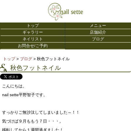
トップ
メニュー
ギャラリー
店舗紹介
ネイリスト
ブログ
お問合せ/ご予約
トップ
>
ブログ
> 秋色フットネイル
秋色フットネイル
こんにちは。
nail sette平野智子です。
すっかりご無沙汰してしまいました～！！
気づけば９月ももう７日・・・。
移転してから１週間過ぎました！