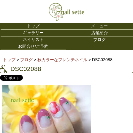
トップ
メニュー
ギャラリー
店舗紹介
ネイリスト
ブログ
お問合せ/ご予約
トップ
>
ブログ
>
秋カラーなフレンチネイル
> DSC02088
DSC02088