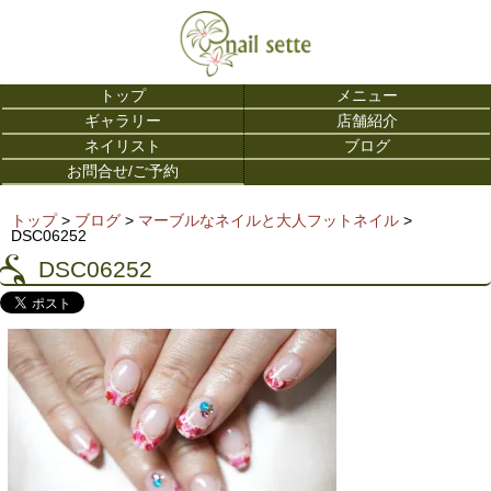
トップ
メニュー
ギャラリー
店舗紹介
ネイリスト
ブログ
お問合せ/ご予約
トップ
>
ブログ
>
マーブルなネイルと大人フットネイル
>
DSC06252
DSC06252