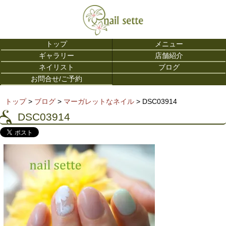
トップ
メニュー
ギャラリー
店舗紹介
ネイリスト
ブログ
お問合せ/ご予約
トップ
>
ブログ
>
マーガレットなネイル
> DSC03914
DSC03914