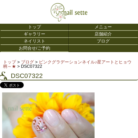
トップ
メニュー
ギャラリー
店舗紹介
ネイリスト
ブログ
お問合せ/ご予約
トップ
>
ブログ
>
ピンクグラデーションネイル♪星アートとヒョウ
柄～★
> DSC07322
DSC07322