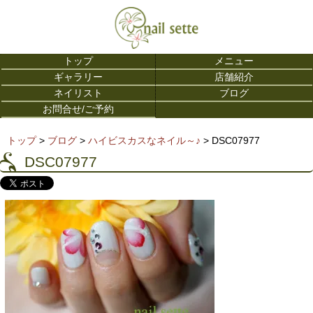
トップ
メニュー
ギャラリー
店舗紹介
ネイリスト
ブログ
お問合せ/ご予約
トップ
>
ブログ
>
ハイビスカスなネイル～♪
> DSC07977
DSC07977