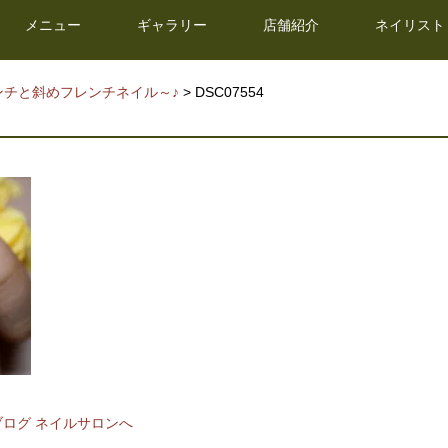
メニュー
ギャラリー
店舗紹介
ネイリスト
ンチと斜めフレンチネイル～♪
> DSC07554