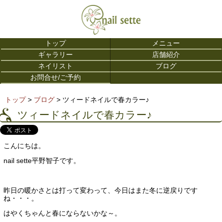
トップ
メニュー
ギャラリー
店舗紹介
ネイリスト
ブログ
お問合せ/ご予約
トップ
>
ブログ
> ツィードネイルで春カラー♪
ツィードネイルで春カラー♪
こんにちは。
nail sette平野智子です。
昨日の暖かさとは打って変わって、今日はまた冬に逆戻りです
ね・・・。
はやくちゃんと春にならないかな～。