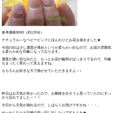
参考価格9000（約120分）
ナチュラル～なベビーピンクにほんわりとお花を描きました★
今回の白は少し濃度が薄めというか柔らかい白なので、お花の雰囲気
も柔らかめな印象になっております。
濃度が濃い目な白だと、もっとお花の輪郭がぱっきりでるので、印象
もまったく変わって見えますね。
もちろんお好きな方で描かせていただきますよ～♪
昨日はお天気が良かったので、お雛様を出そうと思っていたのにすっ
かり忘れてました～！！
今日から天気が崩れるので、しばらくお預けですかね・・・。
せっかくならお日柄の良い日に出したいですもんね★