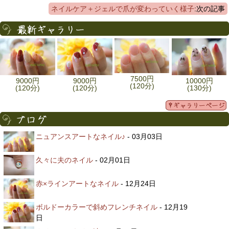
ネイルケア＋ジェルで爪が変わっていく様子
:次の記事
7500円
9000円
9000円
10000円
(120分)
(120分)
(120分)
(130分)
ニュアンスアートなネイル♪
- 03月03日
久々に夫のネイル
- 02月01日
赤×ラインアートなネイル
- 12月24日
ボルドーカラーで斜めフレンチネイル
- 12月19
日