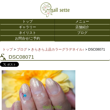
トップ
メニュー
ギャラリー
店舗紹介
ネイリスト
ブログ
お問合せ/ご予約
トップ
>
ブログ
>
きらきら上品カラーグラデネイル♪
> DSC08071
DSC08071