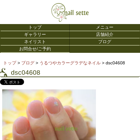
トップ
メニュー
ギャラリー
店舗紹介
ネイリスト
ブログ
お問合せ/ご予約
トップ
>
ブログ
>
うるつやカラーグラデなネイル
> dsc04608
dsc04608